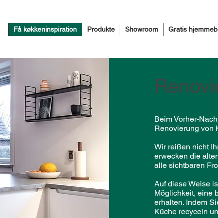
Få køkkeninspiration
Produkte
Showroom
Gratis hjemme
Renovi
Beim Vorher-Nach
Renovierung von 
Wir reißen nicht I
erwecken die alte
alle sichtbaren Fr
Auf diese Weise i
Möglichkeit, eine
erhalten. Indem Sie
Küche recyceln un