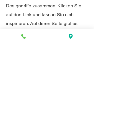
Designgriffe zusammen. Klicken Sie
auf den Link und lassen Sie sich
inspirieren: Auf deren Seite gibt es
einen "Virtuellen Showroom", in dem
Sie zwischen all den schön gestalteten
Griffen wechseln und von hier aus
entscheiden können, welcher zu Ihrer
Küche passt.
Der richtige Griff kann den Unterschied
ausmachen, ob die Küche oder das
Bad den Stil und das Design erreichen,
von dem Sie geträumt haben.
Besuchen Sie Furnipart